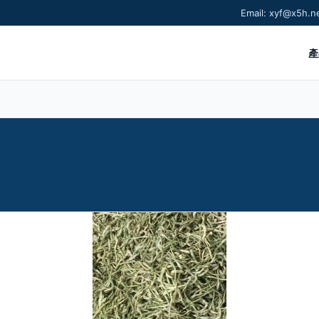
Email: xyf@x5h
產