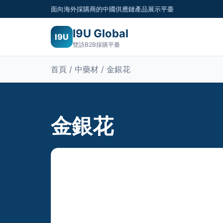
面向海外採購商的中國供應鏈產品展示平臺
I9U Global
I9U
雙語B2B採購平臺
首頁 / 中藥材 / 金銀花
金銀花