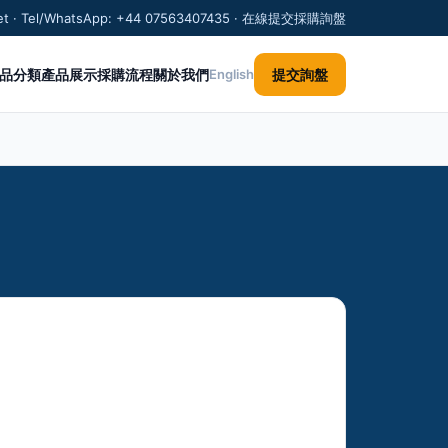
.net · Tel/WhatsApp: +44 07563407435 · 在線提交採購詢盤
品分類
產品展示
採購流程
關於我們
提交詢盤
English