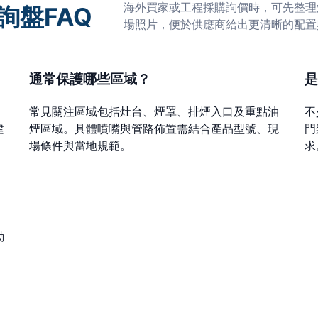
海外買家或工程採購詢價時，可先整理
詢盤FAQ
場照片，便於供應商給出更清晰的配置
通常保護哪些區域？
是
、
常見關注區域包括灶台、煙罩、排煙入口及重點油
不
建
煙區域。具體噴嘴與管路佈置需結合產品型號、現
門
場條件與當地規範。
求
動