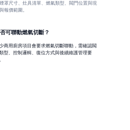
煙罩尺寸、灶具清單、燃氣類型、閥門位置與現
與報價範圍。
否可聯動燃氣切斷？
少商用廚房項目會要求燃氣切斷聯動，需確認閥
類型、控制邏輯、復位方式與後續維護管理要
。